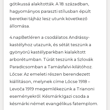
gótikussá alakították. A 18. században,
hagyományos paraszti stílusban épült
beretkei tájház lesz utunk következő
állomása.
4.napBetléren a csodálatos Andrássy-
kastélyhoz utazunk, és sétát teszünk a
gyönyörű kastélyparkban kialakított
arborétumban. Túrát teszünk a Szlovák
Paradicsomban a Tamásfalvi-kilátóhoz.
Lőcse: Az emeleti részen berendezett
kiállításon, melynek címe Lőcse 1918 –
Levoča 1919 megemlékezünk a Trianoni
eseményekről. Késmárk:Igazi csoda a
késmárki német evangélikus fatemplom.