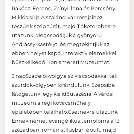
Rákóczi Ferenc, Zrínyi Ilona és Bercsényi
Miklós sírja.A szalánci vár romjaihoz
teszünk szép túrát, majd Tőketerebesre
utazunk. Megcsodáljuk a gyönyörű
Andrássy-kastélyt, és megtekintjük az
ebben helyet kapó, interaktív elemekkel
büszkélkedő Honismereti Múzeumot.
3.napSzádelői-völgy:a sziklacsodákkal teli
szurdokvölgyben kirándulunk. Szepsibe
látogatunk, egy kis időutazásra. A városi
múzeum a régi kovácsműhely
épületében található.Csetnekre utazunk.
Ennek német evangélikus temploma a 13.
században, román stílusban épült, majd