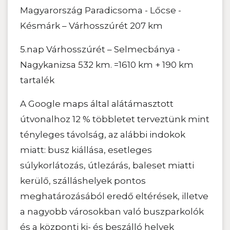
Magyarország Paradicsoma - Lőcse -
Késmárk – Várhosszúrét 207 km
5.nap Várhosszúrét – Selmecbánya -
Nagykanizsa 532 km. =1610 km + 190 km
tartalék
A Google maps által alátámasztott
útvonalhoz 12 % többletet terveztünk mint
tényleges távolság, az alábbi indokok
miatt: busz kiállása, esetleges
súlykorlátozás, útlezárás, baleset miatti
kerülő, szálláshelyek pontos
meghatározásából eredő eltérések, illetve
a nagyobb városokban való buszparkolók
és a központi ki- és beszálló helyek