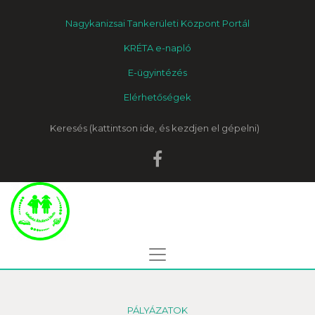
Nagykanizsai Tankerületi Központ Portál
KRÉTA e-napló
E-ügyintézés
Elérhetőségek
Keresés
PÁLYÁZATOK