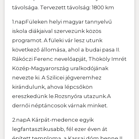
távolsága. Tervezett távolság: 1800 km
1.napFüleken helyi magyar tannyelvű
iskola diákjaival szervezünk közös
programot. A füleki vár lesz utunk
következő állomása, ahol a budai pasa II.
Rákóczi Ferenc nevelőapját, Thököly Imrét
Közép-Magyarország uralkodójának
nevezte ki. A Szilicei jégveremhez
kirándulunk, ahova lépcsőkön
ereszkedünk le.Rozsnyóra utazunk.A
dernői néptáncosok várnak minket.
2.napA Kárpát-medence egyik
legfantasztikusabb, fél ezer éven át
épített temploma, a Kassai dóm,benne II.