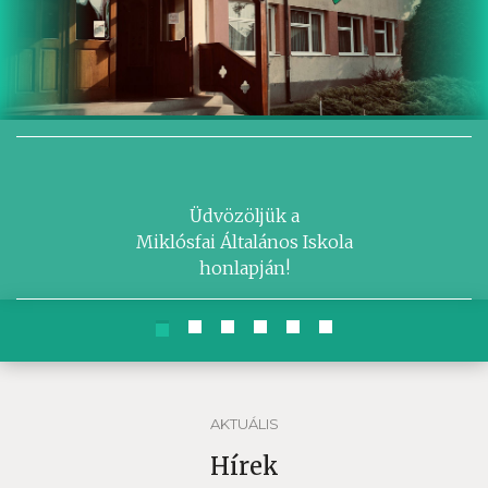
Üdvözöljük a
Miklósfai Általános Iskola
honlapján!
AKTUÁLIS
Hírek