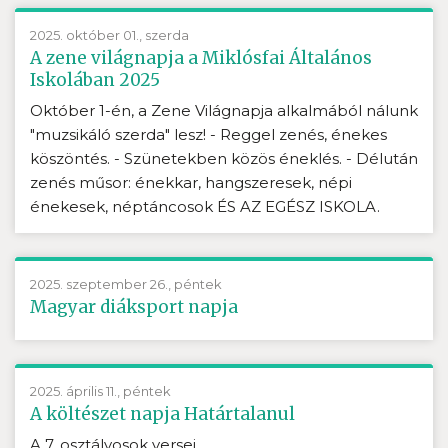
2025. október 01., szerda
A zene világnapja a Miklósfai Általános
Iskolában 2025
Október 1-én, a Zene Világnapja alkalmából nálunk
"muzsikáló szerda" lesz! - Reggel zenés, énekes
köszöntés. - Szünetekben közös éneklés. - Délután
zenés műsor: énekkar, hangszeresek, népi
énekesek, néptáncosok ÉS AZ EGÉSZ ISKOLA.
2025. szeptember 26., péntek
Magyar diáksport napja
2025. április 11., péntek
A költészet napja Határtalanul
A 7. osztályosok versei