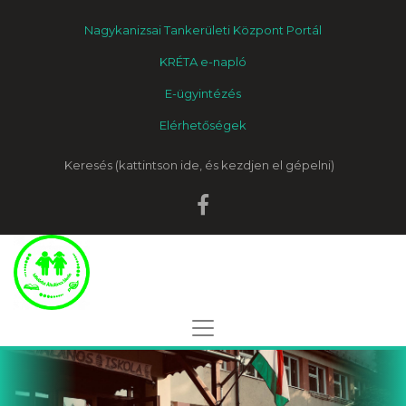
Nagykanizsai Tankerületi Központ Portál
KRÉTA e-napló
E-ügyintézés
Elérhetőségek
Keresés