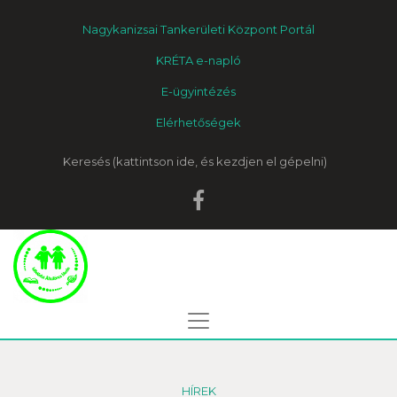
Nagykanizsai Tankerületi Központ Portál
KRÉTA e-napló
E-ügyintézés
Elérhetőségek
Keresés
HÍREK