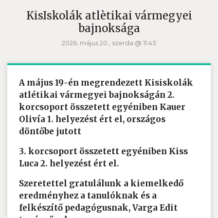
KisIskolák atlètikai vármegyei
bajnoksága
2026. május 20., szerda @ 11:43
A május 19-én megrendezett Kisiskolák
atlétikai vármegyei bajnokságán 2.
korcsoport összetett egyéniben Kauer
Olivía 1. helyezést ért el, országos
döntőbe jutott
3. korcsoport összetett egyéniben Kiss
Luca 2. helyezést ért el.
Szeretettel gratulálunk a kiemelkedő
eredményhez a tanulóknak és a
felkészítő pedagógusnak, Varga Edit