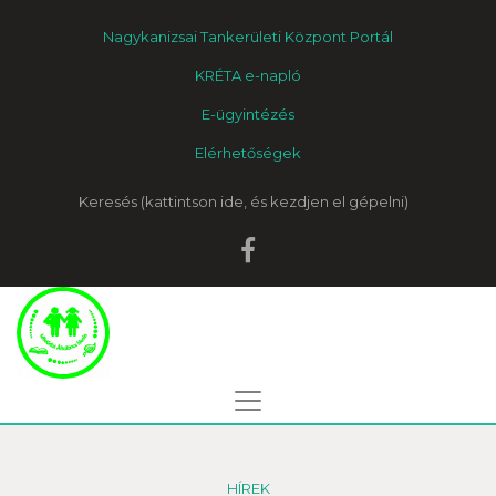
Nagykanizsai Tankerületi Központ Portál
KRÉTA e-napló
E-ügyintézés
Elérhetőségek
Keresés
HÍREK