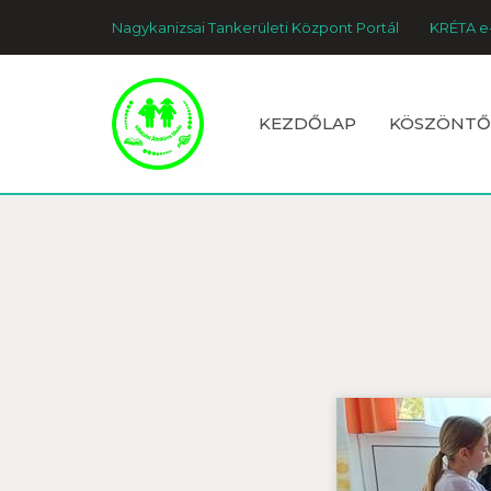
Nagykanizsai Tankerületi Központ Portál
KRÉTA e
KEZDŐLAP
KÖSZÖNTŐ